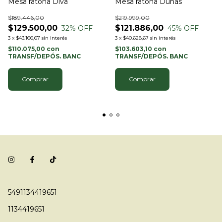
Mesa ratona Diva
Mesa ratona Dunas
$189.446,00
$219.999,00
$129.500,00
$121.886,00
32
% OFF
45
% OFF
3
x
$43.166,67
sin interés
3
x
$40.628,67
sin interés
$110.075,00
con
$103.603,10
con
TRANSF/DEPÓS. BANC
TRANSF/DEPÓS. BANC
Comprar
5491134419651
1134419651