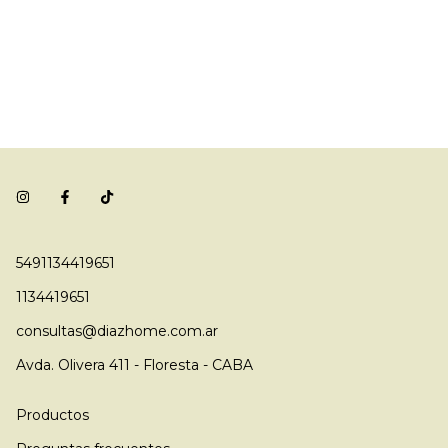
5491134419651
1134419651
consultas@diazhome.com.ar
Avda. Olivera 411 - Floresta - CABA
Productos