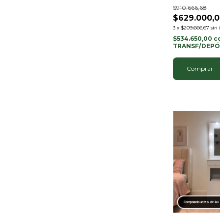
de pie
$910.666,68
$629.000,
3
x
$209.666,67
sin 
$534.650,00
c
TRANSF/DEPÓ
Comprando antes de las