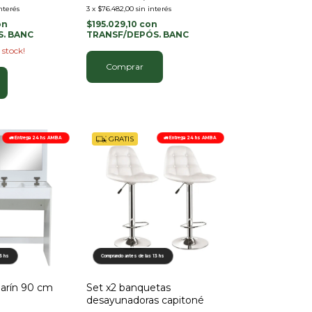
interés
3
x
$76.482,00
sin interés
on
$195.029,10
con
. BANC
TRANSF/DEPÓS. BANC
 stock!
Comprar
GRATIS
🚛 Entrega 24 hs AMBA
🚛 Entrega 24 hs AMBA
13 hs
Comprando antes de las 13 hs
marín 90 cm
Set x2 banquetas
desayunadoras capitoné