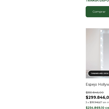
TRANSF/DEPÓ
Comprar
Comprando antes de las
Espejo Holly
$359.846,00
$299.846,
3
x
$99.948,67
sin i
$254.869,10
c