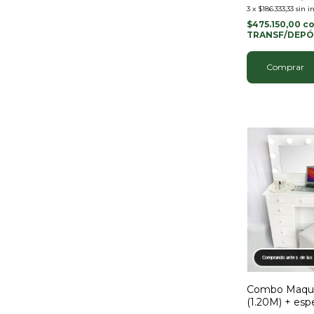
3
x
$186.333,33
sin i
$475.150,00
c
TRANSF/DEPÓ
Comprar
Comprando antes de las
Combo Maquil
(1.20M) + esp