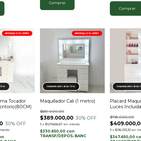
Comprar
Comprar
🚛 Entrega 24 hs AMBA
🚛 Entrega 24 hs AMBA
 13 hs
Comprando antes de las 13 hs
Comprando antes de las 
Lima Tocador
Maquillador Cali (1 metro)
Placard Maqui
critorio(80CM)
Luces Incluid
$559.000,00
$718.000,00
$389.000,00
30
% OFF
0
$409.000,0
30
% OFF
3
x
$129.666,67
sin interés
interés
3
x
$136.333,33
sin in
$330.650,00
con
TRANSF/DEPÓS. BANC
on
$347.650,00
c