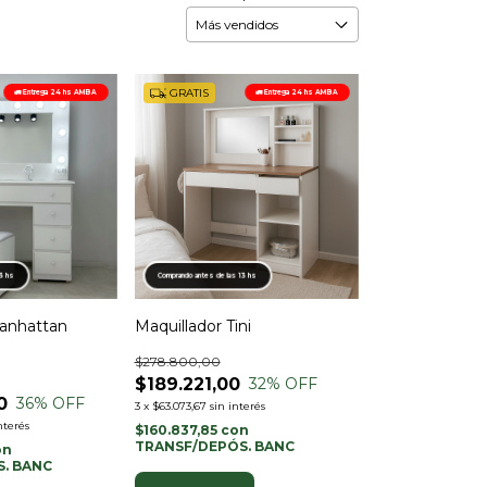
GRATIS
🚛 Entrega 24 hs AMBA
🚛 Entrega 24 hs AMBA
13 hs
Comprando antes de las 13 hs
Manhattan
Maquillador Tini
$278.800,00
$189.221,00
32
% OFF
0
36
% OFF
3
x
$63.073,67
sin interés
nterés
$160.837,85
con
TRANSF/DEPÓS. BANC
on
. BANC