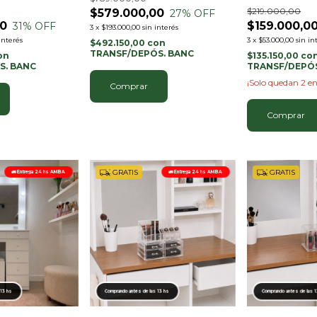
$219.000,00
$579.000,00
27
% OFF
00
$159.000,0
31
% OFF
3
x
$193.000,00
sin interés
interés
3
x
$53.000,00
sin in
$492.150,00
con
TRANSF/DEPÓS. BANC
on
$135.150,00
co
S. BANC
TRANSF/DEPÓS
¡Solo quedan
2
en
Comprar
GRATIS
GRATIS
🚛 Entrega 24 hs AMBA
🚛 Entrega 24 hs AMBA
 13 hs
Comprando antes de las 13 hs
Comprando antes de las 