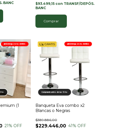
. BANC
$93.499,15
con
TRANSF/DEPÓS.
BANC
Comprar
GRATIS
🚛 Entrega 24 hs AMBA
🚛 Entrega 24 hs AMBA
13 hs
Comprando antes de las 13 hs
remium (1
Banqueta Eva combo x2
Blancas o Negras
$389.886,00
0
$229.446,00
21
% OFF
41
% OFF