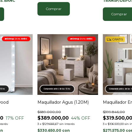
S. BANC
TRANSF/DEPÓS
Comprar
Comprar
GRATIS
🚛 Entrega 24 hs AMBA
🚛 Entrega 24 hs AMBA
 13 hs
Comprando antes de las 13 hs
Comprando antes de las 
wood
Maquillador Agus (1.20M)
Maquillador Em
$689.000,00
$399.846,00
00
$389.000,00
$319.500,0
17
% OFF
44
% OFF
nterés
3
x
$129.666,67
sin interés
3
x
$106.500,00
sin i
on
$330.650,00
con
$271.575,00
co