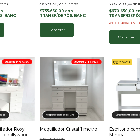
nterés
3
x
$296.333,33
sin interés
3
x
$263.000,00
sin 
on
$755.650,00
con
$670.650,00
c
S. BANC
TRANSF/DEPÓS. BANC
TRANSF/DEPÓS
¡Solo quedan
5
en
GRATIS
🚛 Entrega 24 hs AMBA
🚛 Entrega 24 hs AMBA
 13 hs
Comprando antes de las 13 hs
Comprando antes de las 
lador Roxy
Maquillador Cristal 1 metro
Escritorio ca
ejo hollywood
Mesina
$789.000,00