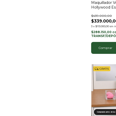
Maquillador V
Hollywood Es
$439.000,00
$339.000,0
3
x
$113.000,00
sin i
$288.150,00
c
TRANSF/DEPÓ
Comprar
GRATIS
Comprando antes de las