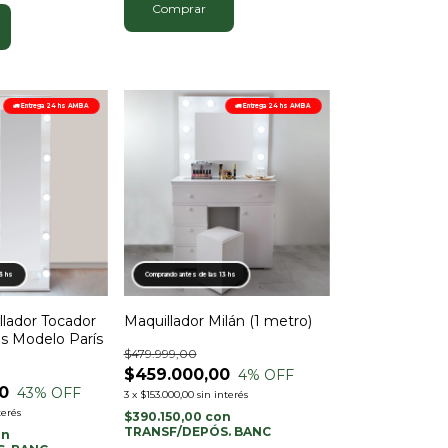
Comprar
🚛 Entrega 24 hs AMBA
🚛 Entrega 24 hs AMBA
13 hs
Comprando antes de las 13 hs
llador Tocador
Maquillador Milán (1 metro)
as Modelo París
$479.999,00
$459.000,00
4
% OFF
0
43
% OFF
3
x
$153.000,00
sin interés
terés
$390.150,00
con
TRANSF/DEPÓS. BANC
on