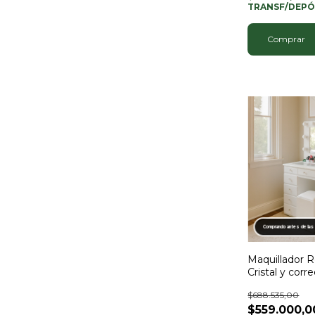
TRANSF/DEPÓ
Comprar
Comprando antes de las
Maquillador R
Cristal y corr
$688.535,00
$559.000,0