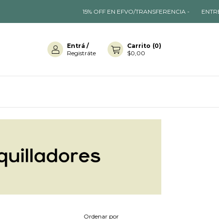
15% OFF EN EFVO/TRANSFERENCIA -
ENTREGAS EN 24 HS E
Entrá
/
Carrito
(
0
)
Registráte
$0,00
Ordenar por