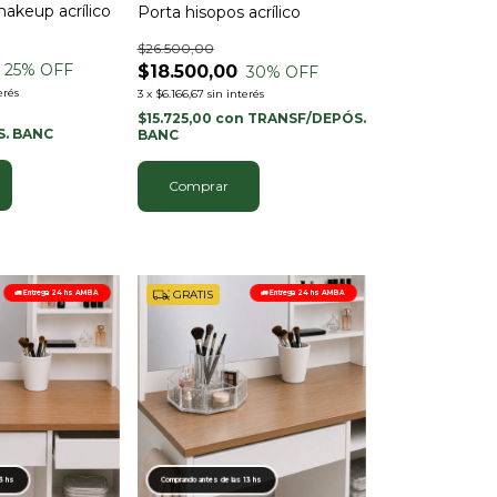
akeup acrílico
Porta hisopos acrílico
$26.500,00
25
% OFF
$18.500,00
30
% OFF
erés
3
x
$6.166,67
sin interés
$15.725,00
con
TRANSF/DEPÓS.
. BANC
BANC
GRATIS
🚛 Entrega 24 hs AMBA
🚛 Entrega 24 hs AMBA
13 hs
Comprando antes de las 13 hs