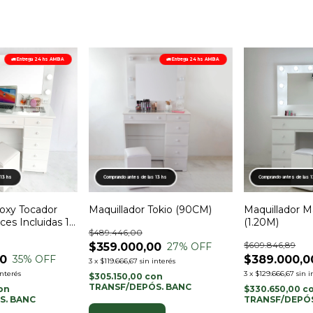
🚛 Entrega 24 hs AMBA
🚛 Entrega 24 hs AMBA
 13 hs
Comprando antes de las 13 hs
Comprando antes de las 
Roxy Tocador
Maquillador Tokio (90CM)
Maquillador 
es Incluidas 11
(1.20M)
$489.446,00
M)
$609.846,89
$359.000,00
27
% OFF
00
$389.000,0
35
% OFF
3
x
$119.666,67
sin interés
interés
3
x
$129.666,67
sin i
$305.150,00
con
TRANSF/DEPÓS. BANC
on
$330.650,00
c
S. BANC
TRANSF/DEPÓS