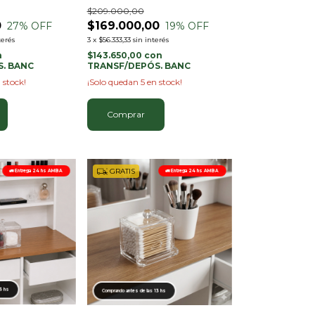
$209.000,00
0
$169.000,00
27
% OFF
19
% OFF
terés
3
x
$56.333,33
sin interés
n
$143.650,00
con
. BANC
TRANSF/DEPÓS. BANC
 stock!
¡Solo quedan
5
en stock!
GRATIS
🚛 Entrega 24 hs AMBA
🚛 Entrega 24 hs AMBA
13 hs
Comprando antes de las 13 hs