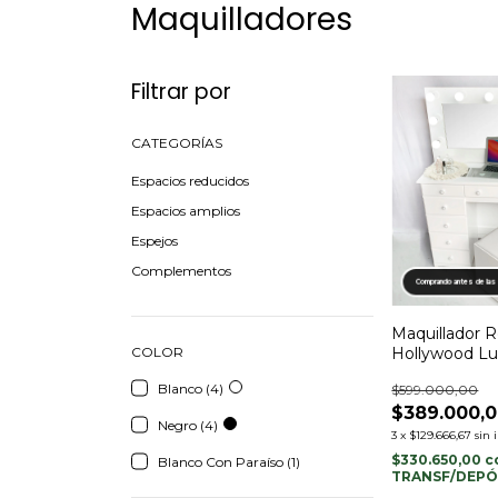
Maquilladores
Filtrar por
CATEGORÍAS
Espacios reducidos
Espacios amplios
Espejos
Complementos
Comprando antes de las
Maquillador 
Hollywood Luc
COLOR
Cajones (1.20
Blanco (4)
$599.000,00
$389.000,
Negro (4)
3
x
$129.666,67
sin 
$330.650,00
c
Blanco Con Paraíso (1)
TRANSF/DEPÓ