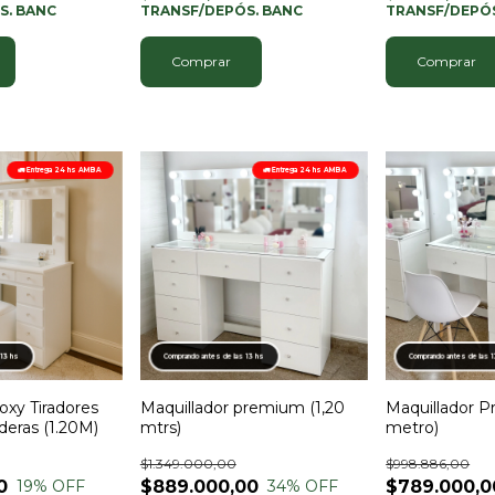
S. BANC
TRANSF/DEPÓS. BANC
TRANSF/DEPÓS
Comprar
🚛 Entrega 24 hs AMBA
🚛 Entrega 24 hs AMBA
 13 hs
Comprando antes de las 13 hs
Comprando antes de las 
oxy Tiradores
Maquillador premium (1,20
Maquillador P
ederas (1.20M)
mtrs)
metro)
$1.349.000,00
$998.886,00
0
$889.000,00
$789.000,0
19
% OFF
34
% OFF