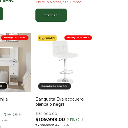
. BANC
¡No te lo pierdas, es el último!
Comprar
GRATIS
🚛 Entrega 24 hs AMBA
🚛 Entrega 24 hs AMBA
13 hs
Comprando antes de las 13 hs
ilia
Banqueta Eva ecocuero
blanca o negra
$139.000,00
0
20
% OFF
$109.999,00
21
% OFF
nterés
3
x
$36.666,33
sin interés
n