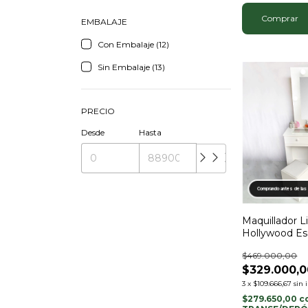
Comprar
EMBALAJE
Con Embalaje (12)
Sin Embalaje (13)
PRECIO
Desde
Hasta
Comprando antes de las
Maquillador 
Hollywood Es
$469.000,00
$329.000,0
3
x
$109.666,67
sin 
$279.650,00
c