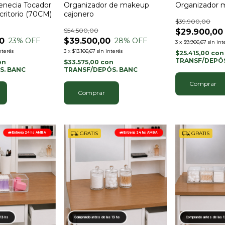
enecia Tocador
Organizador de makeup
Organizador m
critorio (70CM)
cajonero
$39.900,00
$54.500,00
$29.900,00
0
$39.500,00
23
% OFF
28
% OFF
3
x
$9.966,67
sin int
nterés
3
x
$13.166,67
sin interés
$25.415,00
con
TRANSF/DEPÓS
on
$33.575,00
con
S. BANC
TRANSF/DEPÓS. BANC
GRATIS
GRATIS
🚛 Entrega 24 hs AMBA
🚛 Entrega 24 hs AMBA
 13 hs
Comprando antes de las 13 hs
Comprando antes de las 