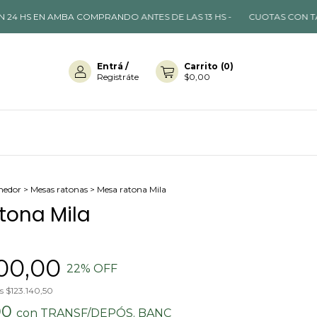
EN AMBA COMPRANDO ANTES DE LAS 13 HS -
CUOTAS CON TARJETA D
Entrá
/
Carrito
(
0
)
Registráte
$0,00
medor
>
Mesas ratonas
>
Mesa ratona Mila
tona Mila
00,00
22
% OFF
os
$123.140,50
00
con
TRANSF/DEPÓS. BANC