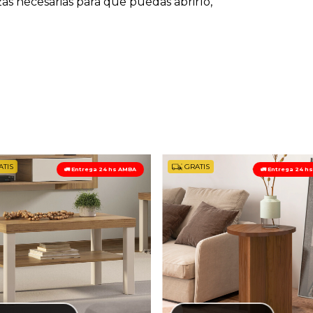
zas necesarias para que puedas abrirlo,
TIS
GRATIS
🚛 Entrega 24 hs AMBA
🚛 Entrega 24 h