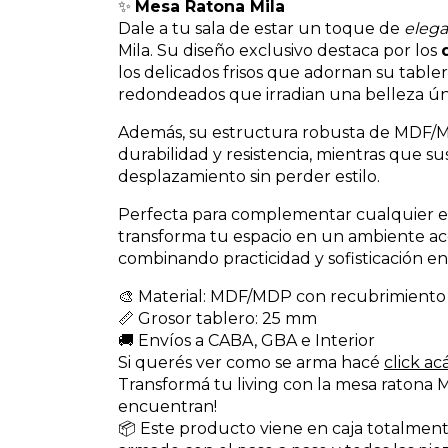
✨
Mesa Ratona Mila
Dale a tu sala de estar un toque de
eleg
Mila. Su diseño exclusivo destaca por los
los delicados frisos que adornan su tab
redondeados que irradian una belleza únic
Además, su estructura robusta de MDF/
durabilidad y resistencia, mientras que s
desplazamiento sin perder estilo.
Perfecta para complementar cualquier est
transforma tu espacio en un ambiente ac
combinando practicidad y sofisticación e
🎨 Material: MDF/MDP con recubrimiento
📏 Grosor tablero: 25 mm
🚚 Envíos a CABA, GBA e Interior
Si querés ver como se arma hacé
click acá
Transformá tu living con la mesa ratona Mi
encuentran!
📦 Este producto viene en caja totalmen