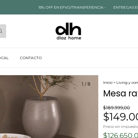
15% OFF EN EFVO/TRANSFERENCIA -
ENTREGAS EN 24 HS 
OCAL
CONTACTO
Inicio
>
Living y co
1
/
8
Mesa ra
$189.999,00
$149.0
Precio sin impuest
$126.650,