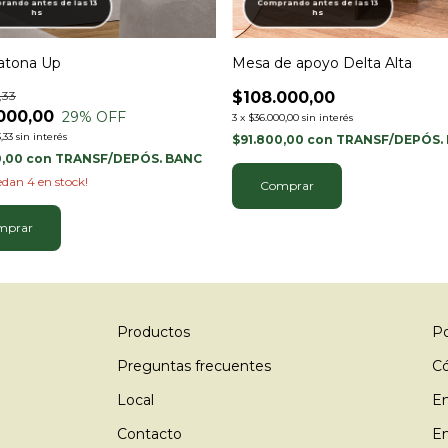
ando antes de las 13
Comprando antes de las 13
hs
hs
atona Up
Mesa de apoyo Delta Alta
,33
$108.000,00
000,00
29
% OFF
3
x
$36.000,00
sin interés
,33
sin interés
$91.800,00
con
TRANSF/DEPÓS.
0,00
con
TRANSF/DEPÓS. BANC
uedan
4
en stock!
Comprar
Productos
Po
Preguntas frecuentes
C
Local
En
Contacto
En