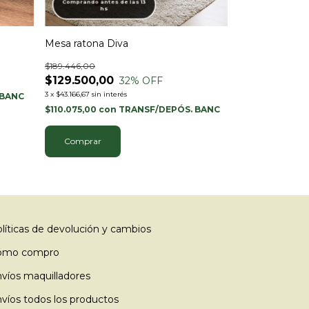
Comprando antes de las 13
Comprando antes
hs
hs
Mesa ratona Diva
Mesa ratona Cr
$189.446,00
$149.000,00
$129.500,00
$99.000,00
32
% OFF
3
x
$43.166,67
sin interés
3
x
$33.000,00
sin int
 BANC
$110.075,00
con
TRANSF/DEPÓS. BANC
$84.150,00
con
Comprar
líticas de devolución y cambios
ómo compro
víos maquilladores
víos todos los productos