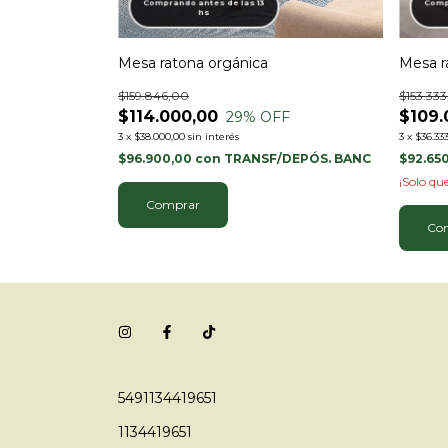
Comprando antes de las 13
Compr
hs
Mesa ratona orgánica
Mesa r
$159.846,00
$153.333
$114.000,00
$109.
29
% OFF
3
x
$38.000,00
sin interés
3
x
$36.333
/DEPÓS. BANC
$96.900,00
con
TRANSF/DEPÓS. BANC
$92.65
¡Solo q
Comprar
5491134419651
1134419651